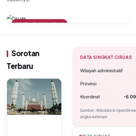
WISATA SEJARAH CIRUAS
Mengenal Masjid Agung Ciruas:
Jejak Islamisasi di Banten
Sorotan
DATA SINGKAT CIRUAS
Terbaru
Wilayah administratif
Provinsi
Koordinat
-6.09
Sumber: Wikidata & OpenStree
angka estimasi.