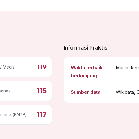
Informasi Praktis
119
/ Medis
Waktu terbaik
Musim kema
berkunjung
115
arnas
Sumber data
Wikidata, 
117
ncana (BNPB)